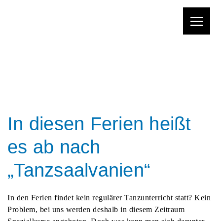
Zum
Inhalt
springen
In diesen Ferien heißt
es ab nach
„Tanzsaalvanien“
In den Ferien findet kein regulärer Tanzunterricht statt? Kein
Problem, bei uns werden deshalb in diesem Zeitraum