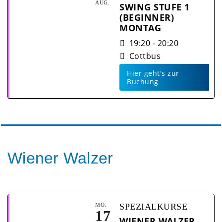
AUG.
SWING STUFE 1
(BEGINNER)
MONTAG
19:20 - 20:20
Cottbus
Hier geht's zur
Buchung
Wiener Walzer
MO.
SPEZIALKURSE
17
WIENER WALZER